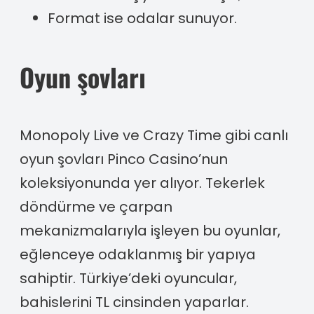
Format ise odalar sunuyor.
Oyun şovları
Monopoly Live ve Crazy Time gibi canlı
oyun şovları Pinco Casino’nun
koleksiyonunda yer alıyor. Tekerlek
döndürme ve çarpan
mekanizmalarıyla işleyen bu oyunlar,
eğlenceye odaklanmış bir yapıya
sahiptir. Türkiye’deki oyuncular,
bahislerini TL cinsinden yaparlar.