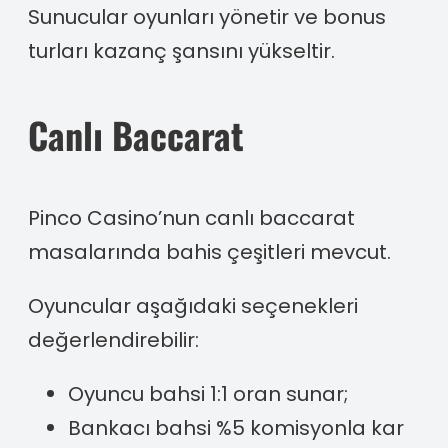
Sunucular oyunları yönetir ve bonus
turları kazanç şansını yükseltir.
Canlı Baccarat
Pinco Casino’nun canlı baccarat
masalarında bahis çeşitleri mevcut.
Oyuncular aşağıdaki seçenekleri
değerlendirebilir:
Oyuncu bahsi 1:1 oran sunar;
Bankacı bahsi %5 komisyonla kar