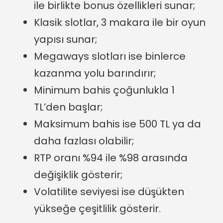
ile birlikte bonus özellikleri sunar;
Klasik slotlar, 3 makara ile bir oyun
yapısı sunar;
Megaways slotları ise binlerce
kazanma yolu barındırır;
Minimum bahis çoğunlukla 1
TL’den başlar;
Maksimum bahis ise 500 TL ya da
daha fazlası olabilir;
RTP oranı %94 ile %98 arasında
değişiklik gösterir;
Volatilite seviyesi ise düşükten
yükseğe çeşitlilik gösterir.