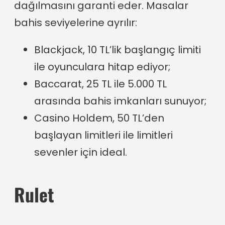
dağılmasını garanti eder. Masalar
bahis seviyelerine ayrılır:
Blackjack, 10 TL’lik başlangıç limiti
ile oyunculara hitap ediyor;
Baccarat, 25 TL ile 5.000 TL
arasında bahis imkanları sunuyor;
Casino Holdem, 50 TL’den
başlayan limitleri ile limitleri
sevenler için ideal.
Rulet