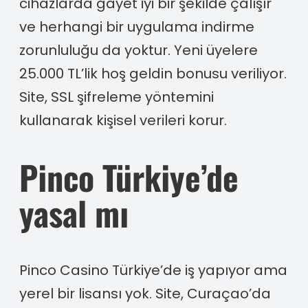
cihazlarda gayet iyi bir şekilde çalışır
ve herhangi bir uygulama indirme
zorunluluğu da yoktur. Yeni üyelere
25.000 TL’lik hoş geldin bonusu veriliyor.
Site, SSL şifreleme yöntemini
kullanarak kişisel verileri korur.
Pinco Türkiye’de
yasal mı
Pinco Casino Türkiye’de iş yapıyor ama
yerel bir lisansı yok. Site, Curaçao’da