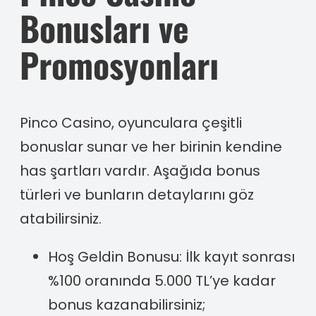
Bonusları ve
Promosyonları
Pinco Casino, oyunculara çeşitli
bonuslar sunar ve her birinin kendine
has şartları vardır. Aşağıda bonus
türleri ve bunların detaylarını göz
atabilirsiniz.
Hoş Geldin Bonusu: İlk kayıt sonrası
%100 oranında 5.000 TL’ye kadar
bonus kazanabilirsiniz;