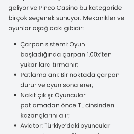
geliyor ve Pinco Casino bu kategoride
birçok seçenek sunuyor. Mekanikler ve
oyunlar aşağıdaki gibidir:
Çarpan sistemi: Oyun
başladığında çarpan 1.00x’ten
yukarılara tırmanır;
Patlama anı: Bir noktada çarpan
durur ve oyun sona erer;
Nakit çıkışı: Oyuncular
patlamadan önce TL cinsinden
kazançlarını alır;
Aviator: Türkiye’deki oyuncular