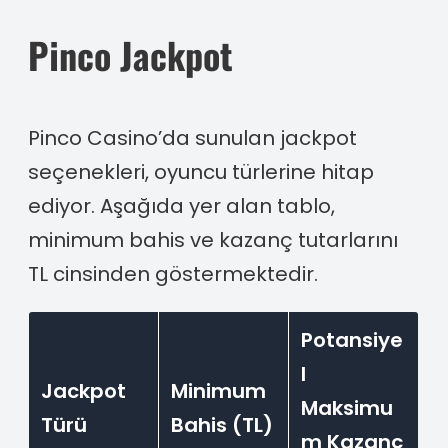
Pinco Jackpot
Pinco Casino’da sunulan jackpot
seçenekleri, oyuncu türlerine hitap
ediyor. Aşağıda yer alan tablo,
minimum bahis ve kazanç tutarlarını
TL cinsinden göstermektedir.
Potansiye
l
Jackpot
Minimum
Maksimu
Türü
Bahis (TL)
m Kazanç