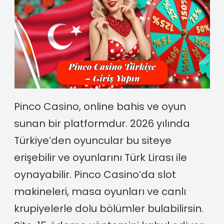
Pinco Casino, online bahis ve oyun
sunan bir platformdur. 2026 yılında
Türkiye’den oyuncular bu siteye
erişebilir ve oyunlarını Türk Lirası ile
oynayabilir. Pinco Casino’da slot
makineleri, masa oyunları ve canlı
krupiyelerle dolu bölümler bulabilirsin.