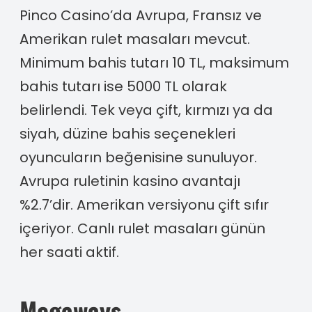
Pinco Casino’da Avrupa, Fransız ve
Amerikan rulet masaları mevcut.
Minimum bahis tutarı 10 TL, maksimum
bahis tutarı ise 5000 TL olarak
belirlendi. Tek veya çift, kırmızı ya da
siyah, düzine bahis seçenekleri
oyuncuların beğenisine sunuluyor.
Avrupa ruletinin kasino avantajı
%2.7’dir. Amerikan versiyonu çift sıfır
içeriyor. Canlı rulet masaları günün
her saati aktif.
Megaways