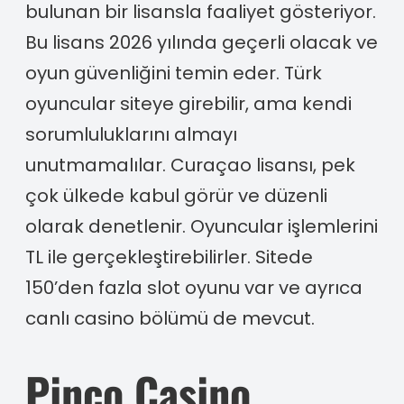
bulunan bir lisansla faaliyet gösteriyor.
Bu lisans 2026 yılında geçerli olacak ve
oyun güvenliğini temin eder. Türk
oyuncular siteye girebilir, ama kendi
sorumluluklarını almayı
unutmamalılar. Curaçao lisansı, pek
çok ülkede kabul görür ve düzenli
olarak denetlenir. Oyuncular işlemlerini
TL ile gerçekleştirebilirler. Sitede
150’den fazla slot oyunu var ve ayrıca
canlı casino bölümü de mevcut.
Pinco Casino