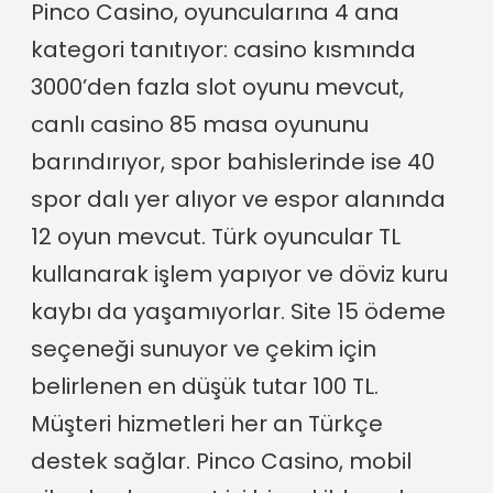
Pinco Casino, oyuncularına 4 ana
kategori tanıtıyor: casino kısmında
3000’den fazla slot oyunu mevcut,
canlı casino 85 masa oyununu
barındırıyor, spor bahislerinde ise 40
spor dalı yer alıyor ve espor alanında
12 oyun mevcut. Türk oyuncular TL
kullanarak işlem yapıyor ve döviz kuru
kaybı da yaşamıyorlar. Site 15 ödeme
seçeneği sunuyor ve çekim için
belirlenen en düşük tutar 100 TL.
Müşteri hizmetleri her an Türkçe
destek sağlar. Pinco Casino, mobil