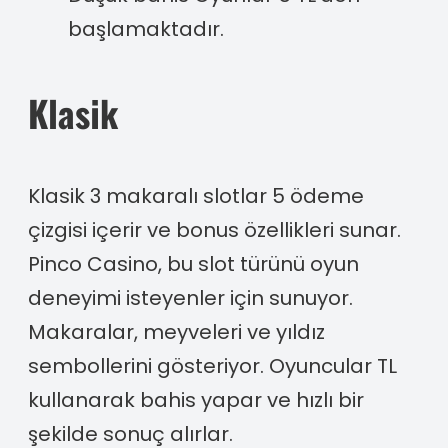
başlamaktadır.
Klasik
Klasik 3 makaralı slotlar 5 ödeme
çizgisi içerir ve bonus özellikleri sunar.
Pinco Casino, bu slot türünü oyun
deneyimi isteyenler için sunuyor.
Makaralar, meyveleri ve yıldız
sembollerini gösteriyor. Oyuncular TL
kullanarak bahis yapar ve hızlı bir
şekilde sonuç alırlar.