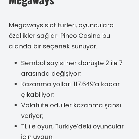
Megaways slot türleri, oyunculara
özellikler sağlar. Pinco Casino bu
alanda bir seçenek sunuyor.
Sembol sayısı her dönüşte 2 ile 7
arasında değişiyor;
Kazanma yolları 117.649’a kadar
çıkabiliyor;
Volatilite ödüller kazanma şansı
veriyor;
TL ile oyun, Türkiye’deki oyuncular
için uygun.